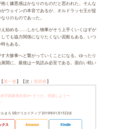
が抱く嫌悪感はかなりのものだと思われた。そんな
のがウェインの本音であるが、オルドラッセ王が提
かなりのものであった。
考え始める……しかし物事がそう上手くいくはずが
うしても協力関係になりたくない泥船もある。いつ
い時もある。
がす大惨事へと繋がっていくことになる。ゆったり
急展開に、最後は一気読み必至である。面白い戦い
【
第一巻
】【次：
第四巻
】
の赤字国家再生術3〜そうだ、売国しよう〜
バ
ァルまろ SBクリエイティブ 2019年01月15日頃
ックス
Amazon
Kindle