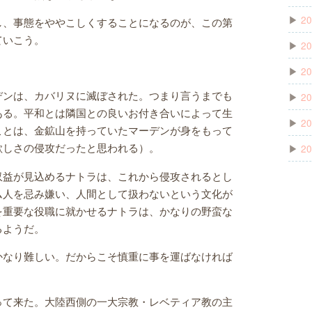
▶
20
し、事態をややこしくすることになるのが、この第
ていこう。
▶
20
▶
20
デンは、カバリヌに滅ぼされた。つまり言うまでも
▶
20
ある。平和とは隣国との良いお付き合いによって生
▶
20
ことは、金鉱山を持っていたマーデンが身をもって
欲しさの侵攻だったと思われる）。
▶
20
収益が見込めるナトラは、これから侵攻されるとし
ム人を忌み嫌い、人間として扱わないという文化が
を重要な役職に就かせるナトラは、かなりの野蛮な
るようだ。
かなり難しい。だからこそ慎重に事を運ばなければ
って来た。大陸西側の一大宗教・レベティア教の主