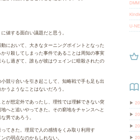
DM
Kindl
U-NE
うに値する面白い議題だと思う。
騒動において、大きなターニングポイントとなった
っかり殺してしまった事件であることは周知の事実
呆らし過ぎて、誰もが彼はウェインに暗殺されたの
の小競り合いを引き起こして、知略戦で手も足も出
向かうようなことはないだろう。
ことが想定外であったし、理性では理解できない突
▶
20
窮地へと追いやってきた。その窮地をチャンスへと
▶
20
秀な男であろう。
▶
20
量ってきた。理屈で人の感情をくみ取り利用す
▶
20
インの弱点なのかもしれない。