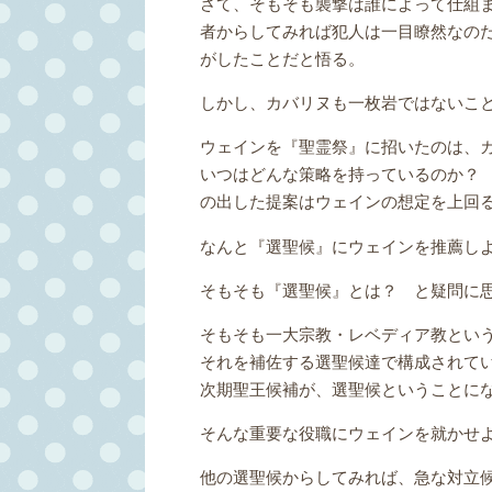
さて、そもそも襲撃は誰によって仕組
者からしてみれば犯人は一目瞭然なの
がしたことだと悟る。
しかし、カバリヌも一枚岩ではないこ
ウェインを『聖霊祭』に招いたのは、
いつはどんな策略を持っているのか？
の出した提案はウェインの想定を上回
なんと『選聖候』にウェインを推薦し
そもそも『選聖候』とは？ と疑問に
そもそも一大宗教・レベディア教とい
それを補佐する選聖候達で構成されて
次期聖王候補が、選聖候ということに
そんな重要な役職にウェインを就かせ
他の選聖候からしてみれば、急な対立