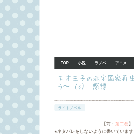
TOP
小説
ラノベ
アニメ
天才王子の赤字国家再生
う〜 （3） 感想
ライトノベル
【前：
第二巻
】
※ネタバレをしないように書いています