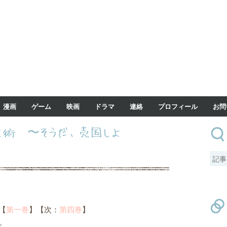
漫画
ゲーム
映画
ドラマ
連絡
プロフィール
お問
術 〜そうだ、売国しよ
【
第一巻
】【次：
第四巻
】
。