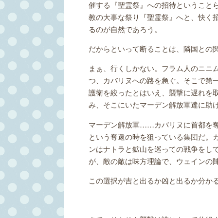
催する『聖霊祭』への招待ということ
教の大事な祭り『聖霊祭』へと、快く
るのが自然であろう。
だからといって断ることは、隣国との
まぁ、行くしかない。フラム人のニニ
つ、カバリヌへの路を急ぐ。そこで第
護衛を絞ったとはいえ、襲撃に遅れを
み、そこにいたマーデン解放軍達に助
マーデン解放軍……カバリヌに首都を
という奪還の時を狙っている集団だ。
ンはナトラと鉱山を巡っての戦争をし
が、敵の敵は味方理論で、ウェインの
この選択が吉と出るか凶と出るか分か