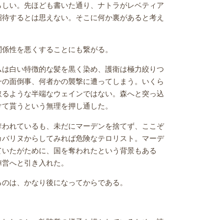
らしい。先ほども書いた通り、ナトラがレベティア
招待するとは思えない。そこに何か裏があると考え
関係性を悪くすることにも繋がる。
ムは白い特徴的な髪を黒く染め、護衛は極力絞りつ
一の面倒事、何者かの襲撃に遭ってしまう。いくら
取るような半端なウェインではない。森へと突っ込
けて貰うという無理を押し通した。
奪われているも、未だにマーデンを捨てず、ここぞ
カバリヌからしてみれば危険なテロリスト。マーデ
ていたがために、国を奪われたという背景もある
陣営へと引き入れた。
るのは、かなり後になってからである。