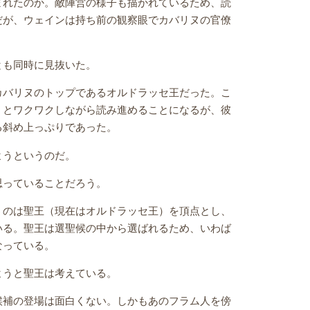
まれたのか。敵陣営の様子も描かれているため、読
だが、ウェインは持ち前の観察眼でカバリヌの官僚
とも同時に見抜いた。
カバリヌのトップであるオルドラッセ王だった。こ
 とワクワクしながら読み進めることになるが、彼
る斜め上っぷりであった。
ようというのだ。
思っていることだろう。
うのは聖王（現在はオルドラッセ王）を頂点とし、
いる。聖王は選聖候の中から選ばれるため、いわば
なっている。
ようと聖王は考えている。
候補の登場は面白くない。しかもあのフラム人を傍