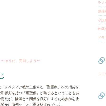
ラノ
漫画
小説
映画
ドラ
3 〜そうだ、売国しよう〜
じ
ここ
教・レベティア教の主催する『聖霊祭』への招待を
な影響力を持つ『選聖侯』が集まるということもあ
確定だが、隣国との関係を良好にするため参加を決
も遙かに面倒なことに巻き込まれていく。