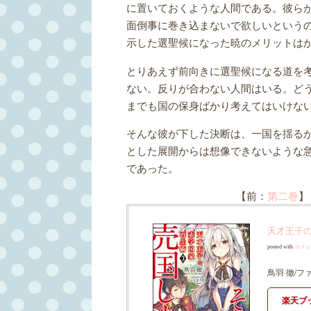
に置いておくような人間である。彼ら
面倒事に巻き込まないで欲しいという
示した選聖候になった暁のメリットは
とりあえず前向きに選聖候になる道を
ない。反りが合わない人間はいる。ど
までも国の保身ばかり考えてはいけな
そんな彼が下した決断は、一国を揺る
とした展開からは想像できないような
であった。
【前：
第二巻
】
天才王子
posted with
ヨメレ
鳥羽 徹/フ
楽天ブ