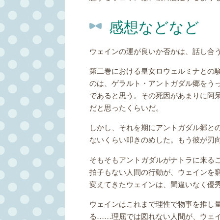
感想などなど
ウェインの運が良いか否かは、話し合
第二巻における皇女ロウェルミナとの
のは、ゲラルト・アントガダル郷をう
であると思う。その死因があまりに阿
だと思ったくらいだ。
しかし、それを期にアントガダル郷と
ないくらい叩きのめした。もう彼が刃
そもそもアントガダルがナトラに来る
拍子もない人間の行動が、ウェインを
変えてきたウェインは、間違いなく優
ウェインはこれまで理性で物事を推し
る……理屈では図れない人間が、ウェ