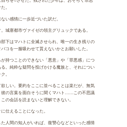
けた。
来ない感情に一歩近づいた訳だ。
す。城塞都市ヴァイゼの領主グリュックである。
の部下はマハトに全滅させられ、唯一の生き残りの
タバコを一服吸わせて貰えないかとお願いした。
らが持つことのできない「悪意」や「罪悪感」につ
ある。純粋な疑問を投げかける魔族と、それについ
ック。
て欲しい。要約をここに並べることは楽だが、無気
、彼の言葉を面白そうに聞くマハト……この不思議
、この会話を読まないと理解できない。
クに仕えることになった。
した人間の知人がいれば、復讐心などといった感情