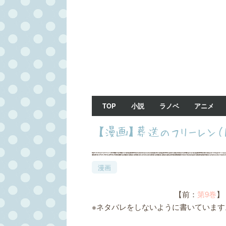
TOP
小説
ラノベ
アニメ
【漫画】葬送のフリーレン（
漫画
【前：
第9巻
】
※ネタバレをしないように書いています