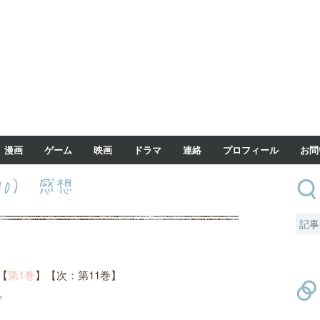
漫画
ゲーム
映画
ドラマ
連絡
プロフィール
お問
10） 感想
【
第1巻
】【次：第11巻】
。