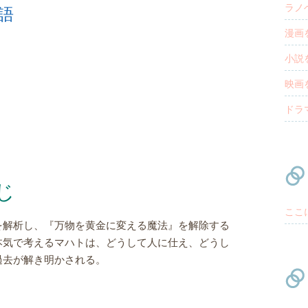
ラノ
語
漫画
小説
映画
ドラ
じ
ここ
を解析し、『万物を黄金に変える魔法』を解除する
本気で考えるマハトは、どうして人に仕え、どうし
過去が解き明かされる。