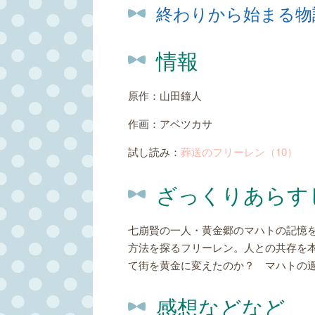
終わりから始まる物
情報
原作：山田鐘人
作画：アベツカサ
試し読み：
葬送のフリーレン（10）
ざっくりあらす
七崩賢の一人・黄金郷のマハトの記憶
方法を探るフリーレン。人との共存を
て街を黄金に変えたのか？ マハトの
感想などなど