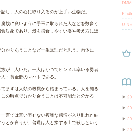
DM
を話し、人の心に取り入るのが上手い生物だ。
Kindl
、魔族に良いように手玉に取られた人などを数多く
U-NE
捕食対象であり、最も捕食しやすい姿や考え方に進
が分かりあうことなど一生無理だと思う。肉体に
。
魔族が二人いた。一人はかつてヒンメル率いる勇者
一人・黄金郷のマハトである。
してまずは人類の殺戮から始まっている。人を知る
うこの時点で分かり合うことは不可能だと分かる
▶
20
▶
20
た一言では言い表せない複雑な感情が入り乱れた結
▶
20
どうとか言うが、普通は人と接する上で殺しという
▶
20