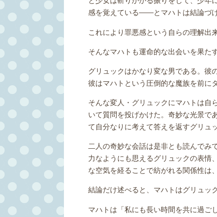
感を覚えている――とマハトは結論づ
これにより罪悪感という自らの理解出
そんなマハトも運命的な出会いを果た
グリュックはかなり変な男である。彼
彼はマハトという圧倒的な魔族を前に
そんな変人・グリュックにマハトは自
いて質問を投げかけた。奇妙な光景で
て自分なりに考えて答えを返すグリュ
二人の奇妙な会話は是非とも読んでみ
力なようにも思えるグリュックの表情
な空気を経ることで紡がれる関係性は
結論だけ述べると、マハトはグリュッ
マハトは「私にも長い時間を共に過ご