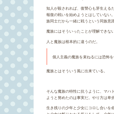
知人が殺されれば、復讐心も芽生える
報復の戦いを始めようとはしていない
族同士だから一緒に戦うという同族意
魔族にはそういったことが理解できな
人と魔族は根本的に違うのだ。
個人主義の魔族を束ねるには恐怖を
魔族とはそういう風に出来ている。
そんな魔族の特性に抗うように、マハ
ようと努めたのは事実だ。やり方は卑
生き残りの少年と少女にコロし合いを
と少女は斬りかかる振りをして、少年