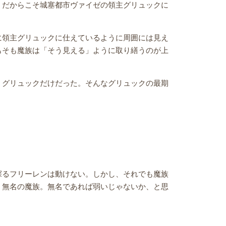
。だからこそ城塞都市ヴァイゼの領主グリュックに
に領主グリュックに仕えているように周囲には見え
もそも魔族は「そう見える」ように取り繕うのが上
、グリュックだけだった。そんなグリュックの最期
探るフリーレンは動けない。しかし、それでも魔族
う無名の魔族。無名であれば弱いじゃないか、と思