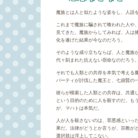
魔族とは人と似たような姿をし、人語
これまで魔族に騙されて喰われた人や
見てきた。魔族からしてみれば、人は
化を遂げた結果が今なのだろう。
そのような成り立ちならば、人と魔族
代々刻まれた抗えない宿命なのだろう
それでも人類との共存を本気で考える
パーティが討伐した魔王と、七崩賢の
彼らが模索した人類との共存は、共通
という目的のために人を殺すのだ。も
が、マハトは本気だ。
人が人を殺さないのは、罪悪感といっ
果だ。法律がどうとか言うが、宗教が
選択肢は浮上してこない。