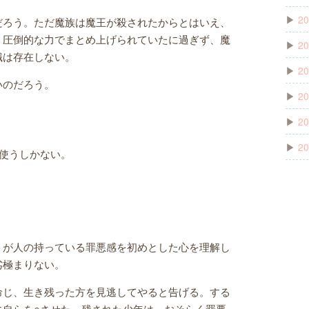
▶
20
だろう。ただ魔族は魔王が殺されたからとはいえ、
。圧倒的な力でまとめ上げられていたに過ぎず、魔
▶
20
識は存在しない。
▶
20
いのだろう。
▶
20
▶
20
▶
20
使うしかない。
トが人の持っている罪悪感を初めとした心を理解し
劣極まりない。
命じ、生き残った方を見逃してやると告げる。する
に自らを○させた。残された少年は、おそらく罪悪