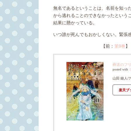
無名であるということは、名前を知っ
から逃れることのできなかったという
結果に懸かっている。
いつ誰が死んでもおかしくない。緊張
【前：
第9巻
】
葬送のフリ
posted with
山田 鐘人/
楽天ブ